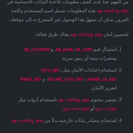
من المهم جداً عدم كشف معلومات قاعدة البيانات الحساسة في
. هذه المعلومات تشمل اسم المستخدم وكلمة
wp-config.php
المرور. يمكن أن تسهل هذا الوصول غير المصرح به إلى موقعك.
لتحسين أمان
، هناك طرق فعالة:
wp-config.php
استبدال قيم
،
، و
DB_PASSWORD
DB_NAME
DB_USER
بمتغيرات بيئية أو رموز سرية.
استخدام إعدادات الأمان مثل
،
AUTH_KEY
،
، و
NONCE_KEY
SECURE_AUTH_KEY
LOGGED_IN_KEY
لتعزيز الأمان.
تشفير محتوى
باستخدام أدوات مثل
wp-config.php
أو
.
git-encrypt
git-crypt
استخدام مصادر بيانات خارجية بدلاً من
.
wp-config.php