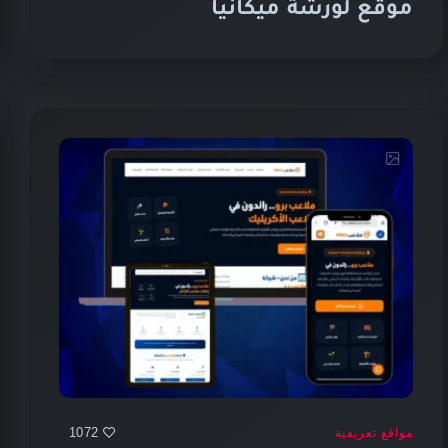
موقع لورشة ميكانيا
1072
مواقع تعريفية