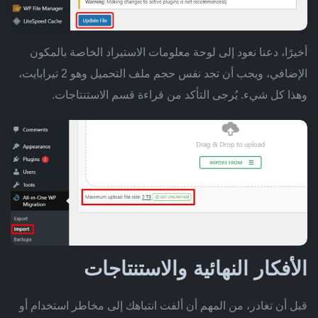
أخيرًا، دعنا نعود إلى لوحة معلومات الاستيراد الخاصة بالمكون
الإضافي، ويجب أن تجد نفس حجم ملف التحميل وهو 2 تيرابايت،
وهذا كل شيء. يُرجى التأكد من قراءة قسم الاستنتاجات.
الأفكار النهائية والاستنتاجات
قبل أن تغادر، من المهم أن ألفت انتباهك إلى مخاطر استخدام أو