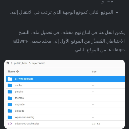
منه، و…
الموقع الثاني كموقع الوجهة الذي ترغب في الانتقال إليه.
يكمن الحل هنا في اتباع نهج مختلف في تحميل ملف النسخ
الاحتياطي المُصدَّر من الموقع الأول إلى مجلد يسمى ai1wm-
backups من الموقع الثاني.