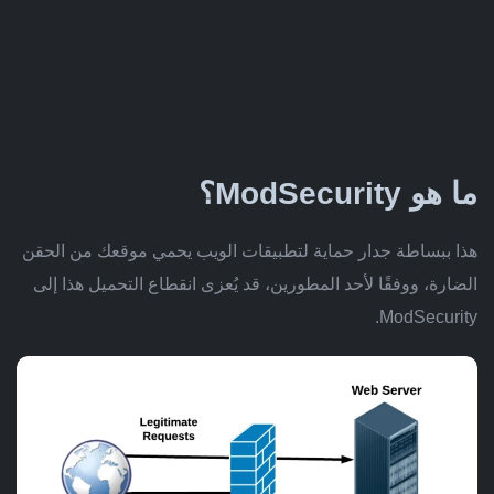
ما هو ModSecurity؟
هذا ببساطة جدار حماية لتطبيقات الويب يحمي موقعك من الحقن
الضارة، ووفقًا لأحد المطورين، قد يُعزى انقطاع التحميل هذا إلى
ModSecurity.