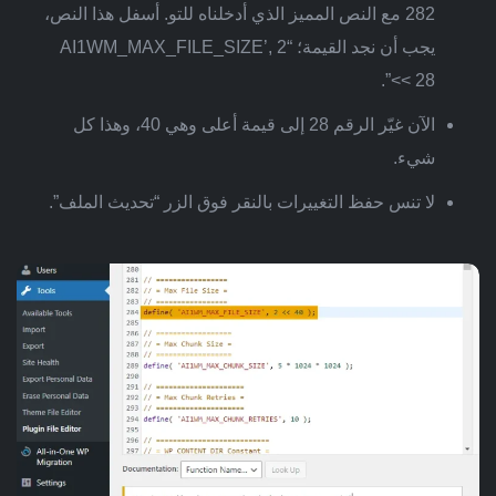
282 مع النص المميز الذي أدخلناه للتو. أسفل هذا النص،
يجب أن نجد القيمة؛ “AI1WM_MAX_FILE_SIZE’, 2
<< 28”.
الآن غيّر الرقم 28 إلى قيمة أعلى وهي 40، وهذا كل
شيء.
لا تنس حفظ التغييرات بالنقر فوق الزر “تحديث الملف”.