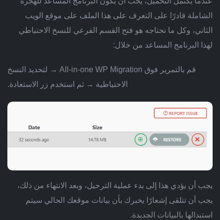
عندما يكتمل التحميل، يجب أن يكون البرنامج المساعد للهجرة
الشاملة قادرًا على التعرف على هذا الملف على موقع الويب
الثاني، وكل ما نحتاجه هو فتح القسم الفرعي للنسخ الاحتياطي
لهذا البرنامج المساعد من خلال:
قم بالتمرير فوق All-in-one WP Migration → لتحديد النسخ
الاحتياطية → ثم استخدم زر الاستعادة.
يجب أن يؤدي هذا إلى بدء عملية الترحيل، وبعد الانتهاء من ذلك،
يجب أن تتلقى إشعارًا يخبرك بأن بيانات موقعك الحالي سيتم
استبدالها بالبيانات الجديدة.