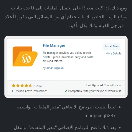
ومع ذلك، إذا كنت معتادًا على تحميل الملفات إلى قاعدة بيانات
موقع الويب الخاص بك باستخدام أي من الوسائل التي ذكرتها أعلاه
– فيرجى القيام بذلك بكل تأكيد.
لنبدأ بتثبيت البرنامج الإضافي “مدير الملفات” بواسطة
mndpsingh287.
بعد ذلك، افتح البرنامج الإضافي “مدير الملفات”، وانتقل