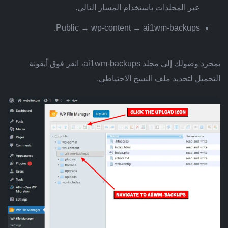
عبر المجلدات باستخدام المسار التالي.
Public → wp-content → ai1wm-backups.
بمجرد وصولك إلى مجلد ai1wm-backups، انقر فوق أيقونة
التحميل لتحديد ملف النسخ الاحتياطي.