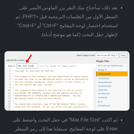
بعد ذلك، سأحتاج منك النقر بزر الماوس الأيسر على
السطر الأول من التعليمات البرمجية قبل <?PHP، ثم
استخدام اختصار لوحة المفاتيح “Ctrl+F” أو “Cmd+F”
لإظهار حقل البحث (كما هو موضح أدناه).
ثم اكتب “Max File Size” في حقل البحث واضغط على
Enter على لوحة المفاتيح. سينقلنا هذا إلى رمز السطر